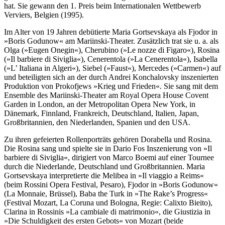
hat. Sie gewann den 1. Preis beim Internationalen Wettbewerb
Verviers, Belgien (1995).
Im Alter von 19 Jahren debütierte Maria Gortsevskaya als Fjodor in
»Boris Godunow« am Mariinski-Theater. Zusätzlich trat sie u. a. als
Olga (»Eugen Onegin«), Cherubino (»Le nozze di Figaro«), Rosina
(»Il barbiere di Siviglia«), Cenerentola (»La Cenerentola«), Isabella
(»L’ Italiana in Algeri«), Siebel (»Faust«), Mercedes (»Carmen«) auf
und beteiligten sich an der durch Andrei Konchalovsky inszenierten
Produktion von Prokofjews »Krieg und Frieden«. Sie sang mit dem
Ensemble des Mariinski-Theater am Royal Opera House Covent
Garden in London, an der Metropolitan Opera New York, in
Dänemark, Finnland, Frankreich, Deutschland, Italien, Japan,
Großbritannien, den Niederlanden, Spanien und den USA.
Zu ihren gefeierten Rollenporträts gehören Dorabella und Rosina.
Die Rosina sang und spielte sie in Dario Fos Inszenierung von »Il
barbiere di Siviglia«, dirigiert von Marco Boemi auf einer Tournee
durch die Niederlande, Deutschland und Großbritannien. Maria
Gortsevskaya interpretierte die Melibea in »Il viaggio a Reims«
(beim Rossini Opera Festival, Pesaro), Fjodor in »Boris Godunow«
(La Monnaie, Brüssel), Baba the Turk in »The Rake’s Progress«
(Festival Mozart, La Coruna und Bologna, Regie: Calixto Bieito),
Clarina in Rossinis »La cambiale di matrimonio«, die Giustizia in
»Die Schuldigkeit des ersten Gebots« von Mozart (beide