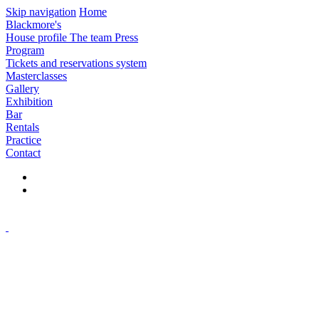
Skip navigation
Home
Blackmore's
House profile
The team
Press
Program
Tickets and reservations system
Masterclasses
Gallery
Exhibition
Bar
Rentals
Practice
Contact