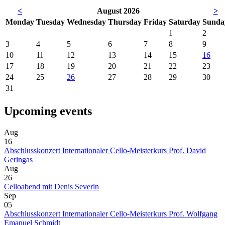
<
August 2026
>
Mon
day
Tue
sday
Wed
nesday
Thu
rsday
Fri
day
Sat
urday
Sun
da
1
2
3
4
5
6
7
8
9
10
11
12
13
14
15
16
17
18
19
20
21
22
23
24
25
26
27
28
29
30
31
Upcoming events
Aug
16
Abschlusskonzert Internationaler Cello-Meisterkurs Prof. David
Geringas
Aug
26
Celloabend mit Denis Severin
Sep
05
Abschlusskonzert Internationaler Cello-Meisterkurs Prof. Wolfgang
Emanuel Schmidt