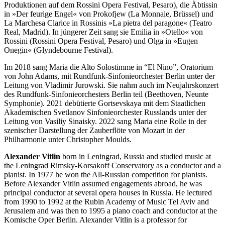
Produktionen auf dem Rossini Opera Festival, Pesaro), die Äbtissin
in »Der feurige Engel« von Prokofjew (La Monnaie, Brüssel) und
La Marchesa Clarice in Rossinis »La pietra del paragone« (Teatro
Real, Madrid). In jüngerer Zeit sang sie Emilia in »Otello« von
Rossini (Rossini Opera Festival, Pesaro) und Olga in »Eugen
Onegin« (Glyndebourne Festival).
Im 2018 sang Maria die Alto Solostimme in “El Nino”, Oratorium
von John Adams, mit Rundfunk-Sinfonieorchester Berlin unter der
Leitung von Vladimir Jurowski. Sie nahm auch im Neujahrskonzert
des Rundfunk-Sinfonieorchesters Berlin teil (Beethoven, Neunte
Symphonie). 2021 debütierte Gortsevskaya mit dem Staatlichen
Akademischen Svetlanov Sinfonieorchester Russlands unter der
Leitung von Vasiliy Sinaisky. 2022 sang Maria eine Rolle in der
szenischer Darstellung der Zauberflöte von Mozart in der
Philharmonie unter Christopher Moulds.
Alexander Vitlin
born in Leningrad, Russia and studied music at
the Leningrad Rimsky-Korsakoff Conservatory as a conductor and a
pianist. In 1977 he won the All-Russian competition for pianists.
Before Alexander Vitlin assumed engagements abroad, he was
principal conductor at several opera houses in Russia. He lectured
from 1990 to 1992 at the Rubin Academy of Music Tel Aviv and
Jerusalem and was then to 1995 a piano coach and conductor at the
Komische Oper Berlin. Alexander Vitlin is a professor for