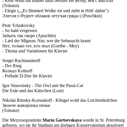
- Kein Wind hat Blätter sanft berührt Не ветер, вея с высоты
(Tolsstoi)
- Elegie („„Es flimmert Wolke rot und zieht in Höh' dahin")
Элегия («Редеет облаков летучая гряда») (Puschkin)
Piotr Tchaikovsky
- So bald vergessen
Забыть так скоро (Apuchtin)
- Lied der Mignon: Nur, wer die Sehnsucht kennt
Нет, только тот, кто знал (Goethe - Mey)
- Thema und Variationen für Klavier
Sergei Rachmaninoff
- Der Ring
Кольцо Koltsoff
- Prélude D-Dur für Klavier
Igor Strawinsky - The Owl and the Pussi-Cat
Die Eule und das Kätzchen (Lear)
Nikolai Rimsky-Korssakoff - Klinget wohl das Lerchenliedchen
Звонче жаворонка пенье
(Tolsstoi)
Die Mezzosopranistin
Maria Gortsevskaya
wurde in St. Petersburg
geboren, wo sie ihr Studium am dortigen Konservatorium absolviert