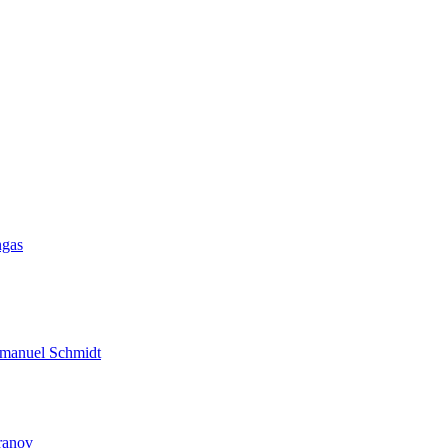
ngas
 Emanuel Schmidt
aranov