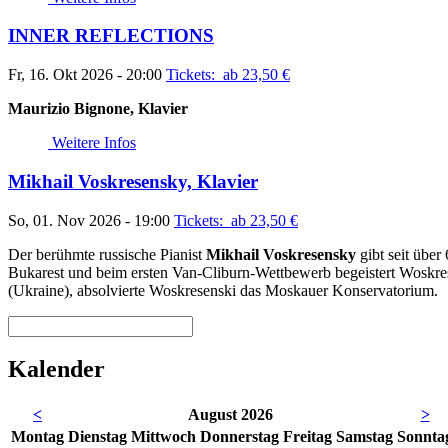
INNER REFLECTIONS
Fr, 16. Okt 2026 - 20:00
Tickets: ab 23,50
€
Maurizio Bignone, Klavier
Weitere Infos
Mikhail Voskresensky, Klavier
So, 01. Nov 2026 - 19:00
Tickets: ab 23,50
€
Der berühmte russische Pianist
Mikhail Voskresensky
gibt seit übe
Bukarest und beim ersten Van-Cliburn-Wettbewerb begeistert Woskresen
(Ukraine), absolvierte Woskresenski das Moskauer Konservatorium.
Kalender
<
August 2026
>
Mo
ntag
Di
enstag
Mi
ttwoch
Do
nnerstag
Fr
eitag
Sa
mstag
So
nnta