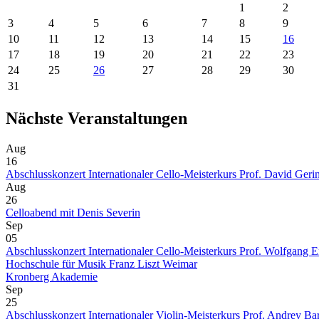
1
2
3
4
5
6
7
8
9
10
11
12
13
14
15
16
17
18
19
20
21
22
23
24
25
26
27
28
29
30
31
Nächste Veranstaltungen
Aug
16
Abschlusskonzert Internationaler Cello-Meisterkurs Prof. David Geri
Aug
26
Celloabend mit Denis Severin
Sep
05
Abschlusskonzert Internationaler Cello-Meisterkurs Prof. Wolfgang
Hochschule für Musik Franz Liszt Weimar
Kronberg Akademie
Sep
25
Abschlusskonzert Internationaler Violin-Meisterkurs Prof. Andrey B