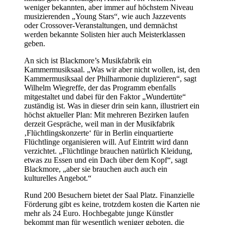
weniger bekannten, aber immer auf höchstem Niveau
musizierenden „Young Stars“, wie auch Jazzevents
oder Crossover-Veranstaltungen, und demnächst
werden bekannte Solisten hier auch Meisterklassen
geben.
An sich ist Blackmore’s Musikfabrik ein
Kammermusiksaal. „Was wir aber nicht wollen, ist, den
Kammermusiksaal der Philharmonie duplizieren“, sagt
Wilhelm Wiegreffe, der das Programm ebenfalls
mitgestaltet und dabei für den Faktor „Wundertüte“
zuständig ist. Was in dieser drin sein kann, illustriert ein
höchst aktueller Plan: Mit mehreren Bezirken laufen
derzeit Gespräche, weil man in der Musikfabrik
‚Flüchtlingskonzerte‘ für in Berlin einquartierte
Flüchtlinge organisieren will. Auf Eintritt wird dann
verzichtet. „Flüchtlinge brauchen natürlich Kleidung,
etwas zu Essen und ein Dach über dem Kopf“, sagt
Blackmore, „aber sie brauchen auch auch ein
kulturelles Angebot.“
Rund 200 Besuchern bietet der Saal Platz. Finanzielle
Förderung gibt es keine, trotzdem kosten die Karten nie
mehr als 24 Euro. Hochbegabte junge Künstler
bekommt man für wesentlich weniger geboten, die