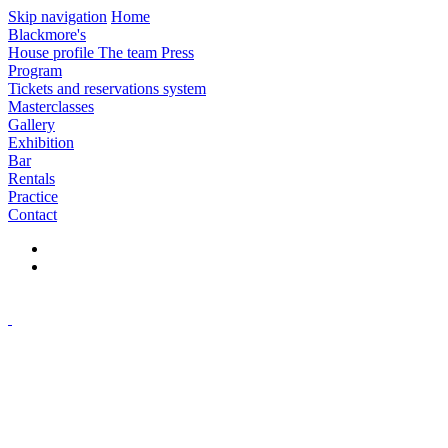
Skip navigation
Home
Blackmore's
House profile
The team
Press
Program
Tickets and reservations system
Masterclasses
Gallery
Exhibition
Bar
Rentals
Practice
Contact