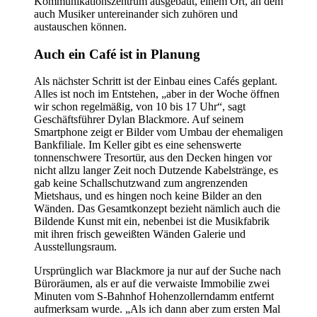
Kommunikationszentrum ausgebaut, einem Ort, an dem
auch Musiker untereinander sich zuhören und
austauschen können.
Auch ein Café ist in Planung
Als nächster Schritt ist der Einbau eines Cafés geplant.
Alles ist noch im Entstehen, „aber in der Woche öffnen
wir schon regelmäßig, von 10 bis 17 Uhr“, sagt
Geschäftsführer Dylan Blackmore. Auf seinem
Smartphone zeigt er Bilder vom Umbau der ehemaligen
Bankfiliale. Im Keller gibt es eine sehenswerte
tonnenschwere Tresortür, aus den Decken hingen vor
nicht allzu langer Zeit noch Dutzende Kabelstränge, es
gab keine Schallschutzwand zum angrenzenden
Mietshaus, und es hingen noch keine Bilder an den
Wänden. Das Gesamtkonzept bezieht nämlich auch die
Bildende Kunst mit ein, nebenbei ist die Musikfabrik
mit ihren frisch geweißten Wänden Galerie und
Ausstellungsraum.
Ursprünglich war Blackmore ja nur auf der Suche nach
Büroräumen, als er auf die verwaiste Immobilie zwei
Minuten vom S-Bahnhof Hohenzollerndamm entfernt
aufmerksam wurde. „Als ich dann aber zum ersten Mal