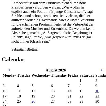
Entdeckerlust soll dem Publikum nicht durch hohe
Preisbarrieren verdorben werden. „Wir wollen ja
explizit auch ein Podium für junge Künstler sein“, sagt
Strehle, „und schon jetzt bieten sich viele an, die hier
auftreten wollen.“ Unverhandelbares Auswahlkriterium
für die erfahrenen Programmleiter ist die Virtuosität der
auftretenden Musiker und Ensembles. Da werden keine
Abstriche gemacht. „Außergewöhnliche Begabung ist
Pflicht“, sagt Strehle, „was gespielt wird, muss da gar
nicht immer Klassik sein.“
Sebastian Blottner
Calendar
<
August 2026
>
Mon
day
Tue
sday
Wed
nesday
Thu
rsday
Fri
day
Sat
urday
Sun
da
1
2
3
4
5
6
7
8
9
10
11
12
13
14
15
16
17
18
19
20
21
22
23
24
25
26
27
28
29
30