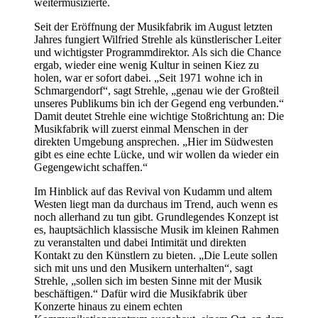
weitermusizierte.
Seit der Eröffnung der Musikfabrik im August letzten
Jahres fungiert Wilfried Strehle als künstlerischer Leiter
und wichtigster Programmdirektor. Als sich die Chance
ergab, wieder eine wenig Kultur in seinen Kiez zu
holen, war er sofort dabei. „Seit 1971 wohne ich in
Schmargendorf“, sagt Strehle, „genau wie der Großteil
unseres Publikums bin ich der Gegend eng verbunden.“
Damit deutet Strehle eine wichtige Stoßrichtung an: Die
Musikfabrik will zuerst einmal Menschen in der
direkten Umgebung ansprechen. „Hier im Südwesten
gibt es eine echte Lücke, und wir wollen da wieder ein
Gegengewicht schaffen.“
Im Hinblick auf das Revival von Kudamm und altem
Westen liegt man da durchaus im Trend, auch wenn es
noch allerhand zu tun gibt. Grundlegendes Konzept ist
es, hauptsächlich klassische Musik im kleinen Rahmen
zu veranstalten und dabei Intimität und direkten
Kontakt zu den Künstlern zu bieten. „Die Leute sollen
sich mit uns und den Musikern unterhalten“, sagt
Strehle, „sollen sich im besten Sinne mit der Musik
beschäftigen.“ Dafür wird die Musikfabrik über
Konzerte hinaus zu einem echten