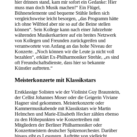
hier drinnen stand, kam mir sofort ein Gedanke: Hier
muss man doch Musik machen!“ Ein Flügel,
Bühnenelemente und bequeme Stühle ließen sich
vergleichsweise leicht besorgen, „das Programm hätte
ich ohne Wilfried aber nie so auf die Beine stellen
können“. Sein Kollege kann nach einer Jahrzehnte
währenden Musikerkarriere auf ein breites Netzwerk
von Kollegen und Freunden zurückgreifen und
verantwortete von Anfang an das hohe Niveau der
Konzerte. „Noch können wir die Leute ja nicht voll
bezahlen“, erklärt Ex-Philharmoniker Strehle, „es sind
oft Freundschaftsdienste, dass hier so bekannte
Künstler auftreten.“
Meisterkonzerte mit Klassikstars
Erstklassige Solisten wie der Violinist Guy Braunstein,
der Cellist Johannes Moser oder die Geigerin Viviane
Hagner sind gekommen. Meisterkonzerte oder
Kammermusikabende mit Klassikstars wie Martin
Helmchen und Marie-Elisabeth Hecker zählen ebenso
zu den Höhepunkten wie Konzertreihen mit
Mitgliedern der Berliner Philharmoniker oder
Konzertmeistern deutscher Spitzenorchester. Darüber
hinaus gibt es Lesungen, Auftritte von vielleicht