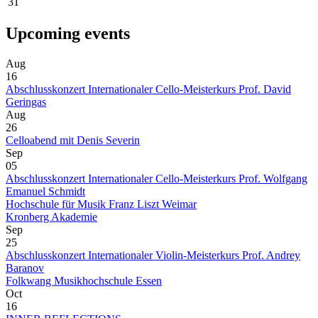
31
Upcoming events
Aug
16
Abschlusskonzert Internationaler Cello-Meisterkurs Prof. David
Geringas
Aug
26
Celloabend mit Denis Severin
Sep
05
Abschlusskonzert Internationaler Cello-Meisterkurs Prof. Wolfgang
Emanuel Schmidt
Hochschule für Musik Franz Liszt Weimar
Kronberg Akademie
Sep
25
Abschlusskonzert Internationaler Violin-Meisterkurs Prof. Andrey
Baranov
Folkwang Musikhochschule Essen
Oct
16