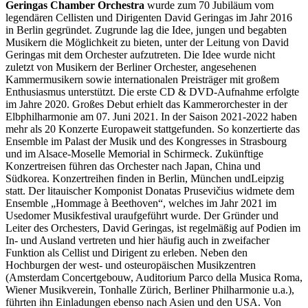
Geringas Chamber Orchestra
wurde zum 70 Jubiläum vom
legendären Cellisten und Dirigenten David Geringas im Jahr 2016
in Berlin gegründet. Zugrunde lag die Idee, jungen und begabten
Musikern die Möglichkeit zu bieten, unter der Leitung von David
Geringas mit dem Orchester aufzutreten. Die Idee wurde nicht
zuletzt von Musikern der Berliner Orchester, angesehenen
Kammermusikern sowie internationalen Preisträger mit großem
Enthusiasmus unterstützt. Die erste CD & DVD-Aufnahme erfolgte
im Jahre 2020. Großes Debut erhielt das Kammerorchester in der
Elbphilharmonie am 07. Juni 2021. In der Saison 2021-2022 haben
mehr als 20 Konzerte Europaweit stattgefunden. So konzertierte das
Ensemble im Palast der Musik und des Kongresses in Strasbourg
und im Alsace-Moselle Memorial in Schirmeck. Zukünftige
Konzertreisen führen das Orchester nach Japan, China und
Südkorea. Konzertreihen finden in Berlin, München undLeipzig
statt. Der litauischer Komponist Donatas Prusevičius widmete dem
Ensemble „Hommage à Beethoven“, welches im Jahr 2021 im
Usedomer Musikfestival uraufgeführt wurde. Der Gründer und
Leiter des Orchesters, David Geringas, ist regelmäßig auf Podien im
In- und Ausland vertreten und hier häufig auch in zweifacher
Funktion als Cellist und Dirigent zu erleben. Neben den
Hochburgen der west- und osteuropäischen Musikzentren
(Amsterdam Concertgebouw, Auditorium Parco della Musica Roma,
Wiener Musikverein, Tonhalle Zürich, Berliner Philharmonie u.a.),
führten ihn Einladungen ebenso nach Asien und den USA. Von