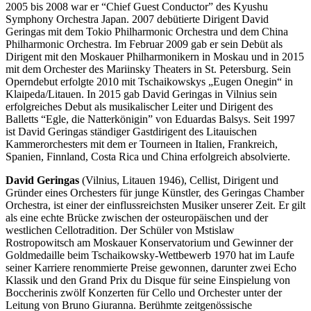
2005 bis 2008 war er “Chief Guest Conductor” des Kyushu
Symphony Orchestra Japan. 2007 debütierte Dirigent David
Geringas mit dem Tokio Philharmonic Orchestra und dem China
Philharmonic Orchestra. Im Februar 2009 gab er sein Debüt als
Dirigent mit den Moskauer Philharmonikern in Moskau und in 2015
mit dem Orchester des Mariinsky Theaters in St. Petersburg. Sein
Operndebut erfolgte 2010 mit Tschaikowskys „Eugen Onegin“ in
Klaipeda/Litauen. In 2015 gab David Geringas in Vilnius sein
erfolgreiches Debut als musikalischer Leiter und Dirigent des
Balletts “Egle, die Natterkönigin” von Eduardas Balsys. Seit 1997
ist David Geringas ständiger Gastdirigent des Litauischen
Kammerorchesters mit dem er Tourneen in Italien, Frankreich,
Spanien, Finnland, Costa Rica und China erfolgreich absolvierte.
David Geringas
(Vilnius, Litauen 1946), Cellist, Dirigent und
Gründer eines Orchesters für junge Künstler, des Geringas Chamber
Orchestra, ist einer der einflussreichsten Musiker unserer Zeit. Er gilt
als eine echte Brücke zwischen der osteuropäischen und der
westlichen Cellotradition. Der Schüler von Mstislaw
Rostropowitsch am Moskauer Konservatorium und Gewinner der
Goldmedaille beim Tschaikowsky-Wettbewerb 1970 hat im Laufe
seiner Karriere renommierte Preise gewonnen, darunter zwei Echo
Klassik und den Grand Prix du Disque für seine Einspielung von
Boccherinis zwölf Konzerten für Cello und Orchester unter der
Leitung von Bruno Giuranna. Berühmte zeitgenössische