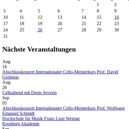
1
2
3
4
5
6
7
8
9
10
11
12
13
14
15
16
17
18
19
20
21
22
23
24
25
26
27
28
29
30
31
Nächste Veranstaltungen
Aug
16
Abschlusskonzert Internationaler Cello-Meisterkurs Prof. David
Geringas
Aug
26
Celloabend mit Denis Severin
Sep
05
Abschlusskonzert Internationaler Cello-Meisterkurs Prof. Wolfgang
Emanuel Schmidt
Hochschule für Musik Franz Liszt Weimar
Kronberg Akademie
Sep