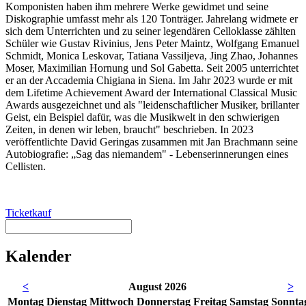
Komponisten haben ihm mehrere Werke gewidmet und seine
Diskographie umfasst mehr als 120 Tonträger. Jahrelang widmete er
sich dem Unterrichten und zu seiner legendären Celloklasse zählten
Schüler wie Gustav Rivinius, Jens Peter Maintz, Wolfgang Emanuel
Schmidt, Monica Leskovar, Tatiana Vassiljeva, Jing Zhao, Johannes
Moser, Maximilian Hornung und Sol Gabetta. Seit 2005 unterrichtet
er an der Accademia Chigiana in Siena. Im Jahr 2023 wurde er mit
dem Lifetime Achievement Award der International Classical Music
Awards ausgezeichnet und als "leidenschaftlicher Musiker, brillanter
Geist, ein Beispiel dafür, was die Musikwelt in den schwierigen
Zeiten, in denen wir leben, braucht" beschrieben. In 2023
veröffentlichte David Geringas zusammen mit Jan Brachmann seine
Autobiografie: „Sag das niemandem" - Lebenserinnerungen eines
Cellisten.
Ticketkauf
Kalender
<
August 2026
>
Mo
ntag
Di
enstag
Mi
ttwoch
Do
nnerstag
Fr
eitag
Sa
mstag
So
nnta