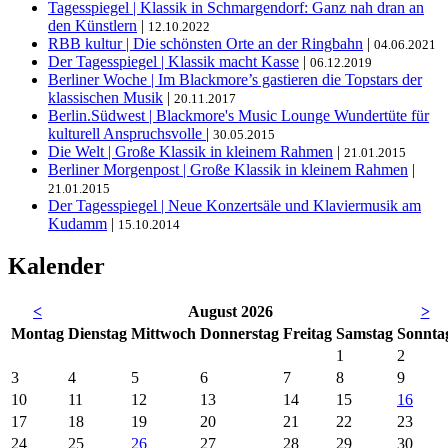
Tagesspiegel | Klassik in Schmargendorf: Ganz nah dran an
den Künstlern
|
12.10.2022
RBB kultur | Die schönsten Orte an der Ringbahn
|
04.06.2021
Der Tagesspiegel | Klassik macht Kasse
|
06.12.2019
Berliner Woche | Im Blackmore’s gastieren die Topstars der
klassischen Musik
|
20.11.2017
Berlin.Südwest | Blackmore's Music Lounge Wundertüte für
kulturell Anspruchsvolle
|
30.05.2015
Die Welt | Große Klassik in kleinem Rahmen
|
21.01.2015
Berliner Morgenpost | Große Klassik in kleinem Rahmen
|
21.01.2015
Der Tagesspiegel | Neue Konzertsäle und Klaviermusik am
Kudamm
|
15.10.2014
Kalender
<
August 2026
>
Mo
ntag
Di
enstag
Mi
ttwoch
Do
nnerstag
Fr
eitag
Sa
mstag
So
nnta
1
2
3
4
5
6
7
8
9
10
11
12
13
14
15
16
17
18
19
20
21
22
23
24
25
26
27
28
29
30