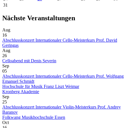
31
Nächste Veranstaltungen
Aug
16
Abschlusskonzert Internationaler Cello-Meisterkurs Prof. David
Geringas
Aug
26
Celloabend mit Denis Severin
Sep
05
Abschlusskonzert Internationaler Cello-Meisterkurs Prof. Wolfgang
Emanuel Schmidt
Hochschule für Musik Franz Liszt Weimar
Kronberg Akademie
Sep
25
Abschlusskonzert Internationaler Violin-Meisterkurs Prof. Andrey
Baranov
Folkwang Musikhochschule Essen
Oct
16